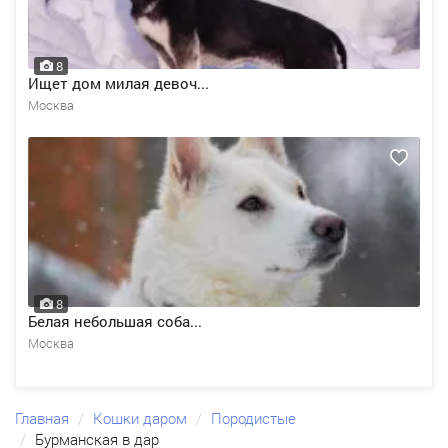
8
Ищет дом милая девоч...
Москва
8
Белая небольшая соба...
Москва
Главная
Кошки даром
Породистые
Бурманская в дар