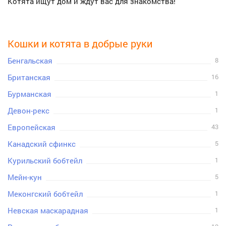
Котята ищут дом и ждут вас для знакомства!
Кошки и котята в добрые руки
Бенгальская
8
Британская
16
Бурманская
1
Девон-рекс
1
Европейская
43
Канадский сфинкс
5
Курильский бобтейл
1
Мейн-кун
5
Меконгский бобтейл
1
Невская маскарадная
1