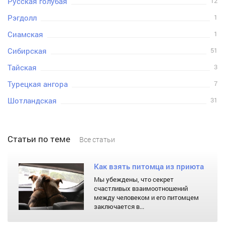
Русская голубая
12
Рэгдолл
1
Сиамская
1
Сибирская
51
Тайская
3
Турецкая ангора
7
Шотландская
31
Статьи по теме
Все статьи
Как взять питомца из приюта
Мы убеждены, что секрет
счастливых взаимоотношений
между человеком и его питомцем
заключается в...