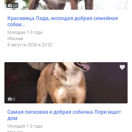
10
Красавица Лада, молодая добрая семейная
собак...
Молодая 1-3 года
Москва
8 августа 2026 в 23:20
9
Самая ласковая и добрая собачка Лори ищет
дом
Молодая 1-3 года