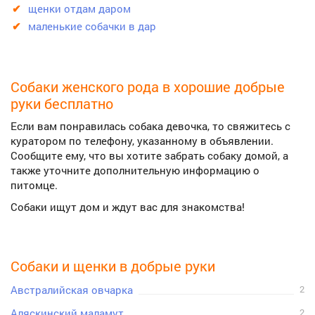
щенки отдам даром
маленькие собачки в дар
Собаки женского рода в хорошие добрые
руки бесплатно
Если вам понравилась собака девочка, то свяжитесь с
куратором по телефону, указанному в объявлении.
Сообщите ему, что вы хотите забрать собаку домой, а
также уточните дополнительную информацию о
питомце.
Собаки ищут дом и ждут вас для знакомства!
Собаки и щенки в добрые руки
Австралийская овчарка
2
Аляскинский маламут
2