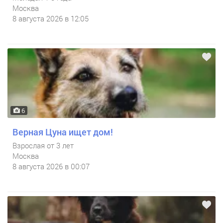
Москва
8 августа 2026 в 12:05
6
Верная Цуна ищет дом!
Взрослая от 3 лет
Москва
8 августа 2026 в 00:07