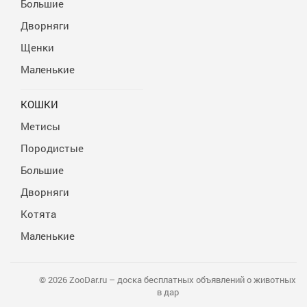
Большие
Дворняги
Щенки
Маленькие
КОШКИ
Метисы
Породистые
Большие
Дворняги
Котята
Маленькие
© 2026 ZooDar.ru – доска бесплатных объявлений о животных
в дар