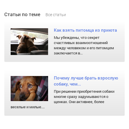
Статьи по теме
Все статьи
Как взять питомца из приюта
Мы убеждены, что секрет
счастливых взаимоотношений
между человеком и его питомцем
заключается в...
Почему лучше брать взрослую
собаку, чем...
При решении приобретения собаки
многие сразу задумываются о
щенках. Они активнее, более
веселые и милые....