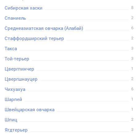
Сибирская хаски
8
Спаниель
2
Среднеазиатская овчарка (Алабай)
6
Стаффордширский терьер
2
Такса
3
Той-терьер
3
Цвергпинчер
1
Цвергшнауцер
2
Чихуахуа
6
Шарпей
1
Швейцарская овчарка
1
Шпиц
2
Ягдтерьер
3