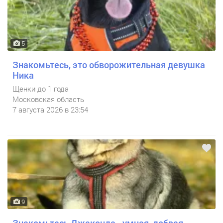
5
Знакомьтесь, это обворожительная девушка
Ника
Щенки до 1 года
Московская область
7 августа 2026 в 23:54
9