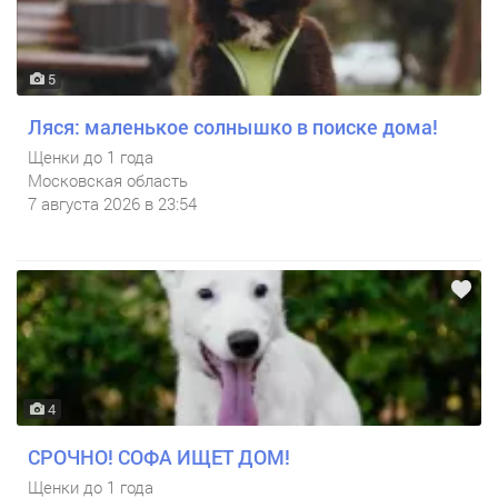
5
Ляся: маленькое солнышко в поиске дома!
Щенки до 1 года
Московская область
7 августа 2026 в 23:54
4
СРОЧНО! СОФА ИЩЕТ ДОМ!
Щенки до 1 года