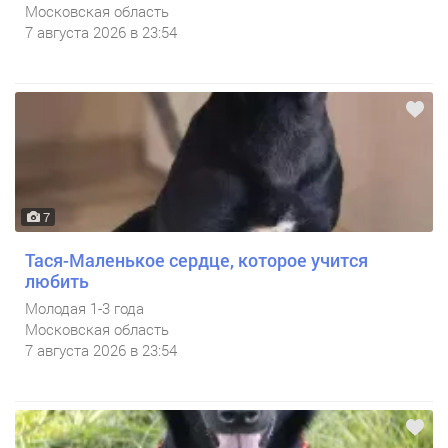
Московская область
7 августа 2026 в 23:54
7
Тася-Маленькое сердце, которое учится
любить
Молодая 1-3 года
Московская область
7 августа 2026 в 23:54