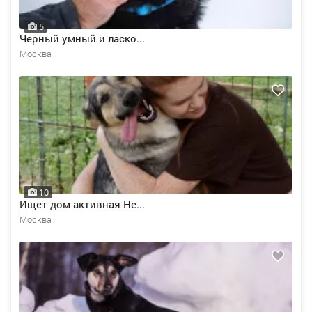
5
Черный умный и ласко...
Москва
10
Ищет дом активная Не...
Москва