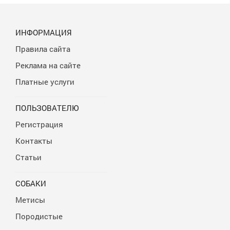
ИНФОРМАЦИЯ
Правила сайта
Реклама на сайте
Платные услуги
ПОЛЬЗОВАТЕЛЮ
Регистрация
Контакты
Статьи
СОБАКИ
Метисы
Породистые